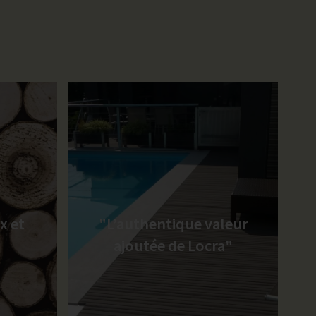
x et
"L’authentique valeur
ajoutée de Locra"