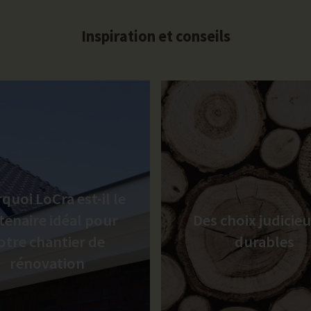
Inspiration et conseils
quoi LoCra est-il le
tenaire idéal pour
Des choix judicieu
otre chantier de
durables
rénovation