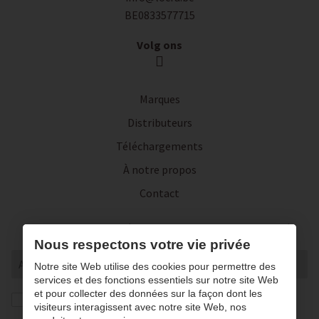
BE0833577715
Volg ons
Marques
Distributeurs
Téléchargements
À notre propos
Contact
Inscrivez-vous à notre lettre d'actualité
Nous respectons votre vie privée
Notre site Web utilise des cookies pour permettre des
services et des fonctions essentiels sur notre site Web
et pour collecter des données sur la façon dont les
J’autorise la conversation et le traitement de mes
visiteurs interagissent avec notre site Web, nos
données conformément à notre
privacy statement
. *