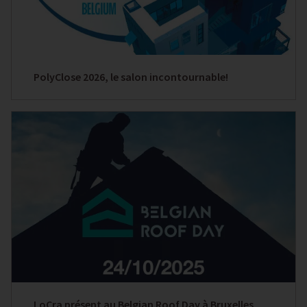
PolyClose 2026, le salon incontournable!
LoCra présent au Belgian Roof Day à Bruxelles