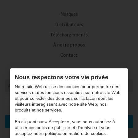
Marques
Distributeurs
Téléchargements
À notre propos
Contact
Inscrivez-vous à notre lettre d'actualité
Nous respectons votre vie privée
Notre site Web utilise des cookies pour permettre des
services et des fonctions essentiels sur notre site Web
et pour collecter des données sur la façon dont les
J’autorise la conversation et le traitement de mes
visiteurs interagissent avec notre site Web, nos
données conformément à notre
privacy statement
. *
produits et nos services.
Enregistrez
En cliquant sur « Accepter », vous nous autorisez à
utiliser ces outils de publicité et d'analyse et vous
acceptez notre politique en matière de cookies.