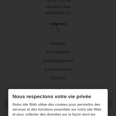
info@locra.be
BE0833577715
Volg ons
Marques
Distributeurs
Téléchargements
À notre propos
Contact
Inscrivez-vous à notre lettre d'actualité
Nous respectons votre vie privée
Notre site Web utilise des cookies pour permettre des
services et des fonctions essentiels sur notre site Web
et pour collecter des données sur la façon dont les
J’autorise la conversation et le traitement de mes