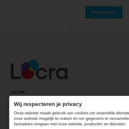
Verzenden
LOCRA
Simpernelstraat 9B
Wij respecteren je privacy
3511 Kuringen
Onze website maakt gebruik van cookies om essentiële dienste
+32 11 231 546
onze website mogelijk te maken en om gegevens te verzamele
info@locra.be
bezoekers omgaan met onze website, producten en diensten.