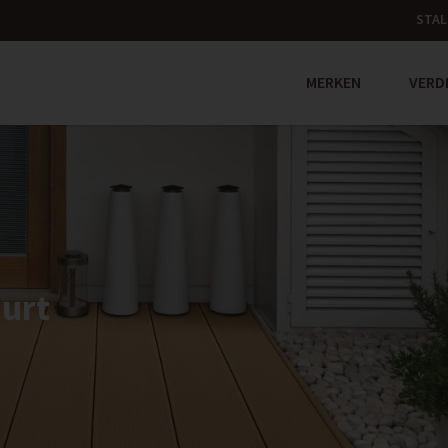
STAL
MERKEN
VERD
uurt