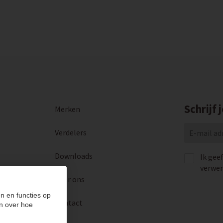
Schrijf 
Merken
Verdelers
Downloads
Ik gee
verwer
Over ons
n en functies op
Contact
n over hoe