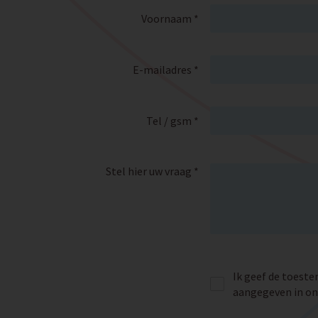
Voornaam *
E-mailadres *
Tel / gsm *
Stel hier uw vraag *
Ik geef de toest
aangegeven in o