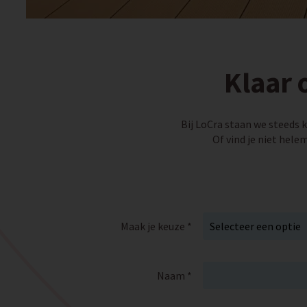
Klaar 
Bij LoCra staan we steeds 
Of vind je niet hele
Maak je keuze *
Naam *