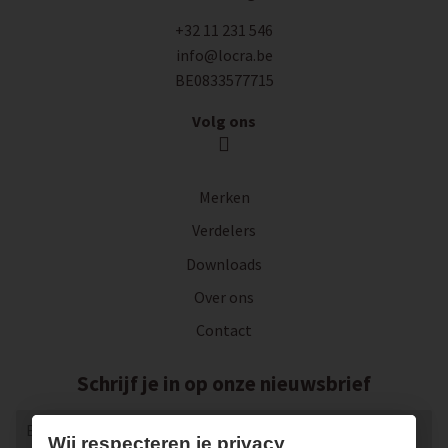
+32 11 231 546
info@locra.be
BE0833577715
Volg ons
Merken
Verdelers
Downloads
Over ons
Contact
Schrijf je in op onze nieuwsbrief
Wij respecteren je privacy