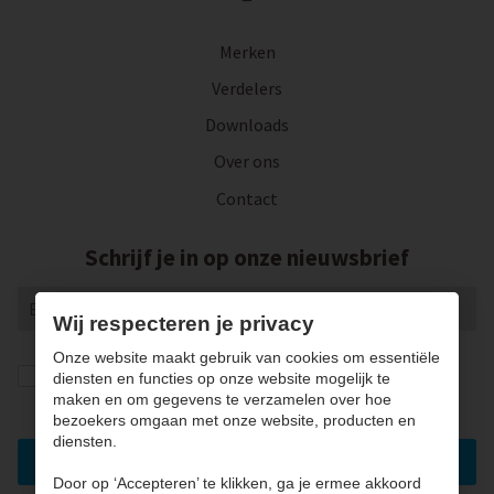
Merken
Verdelers
Downloads
Over ons
Contact
Schrijf je in op onze nieuwsbrief
Wij respecteren je privacy
Onze website maakt gebruik van cookies om essentiële
Ik geef de toestemming om mijn gegevens te
diensten en functies op onze website mogelijk te
bewaren en verwerken zoals aangegeven in onze
maken en om gegevens te verzamelen over hoe
privacy statement
. *
bezoekers omgaan met onze website, producten en
diensten.
Inschrijven
Door op ‘Accepteren’ te klikken, ga je ermee akkoord