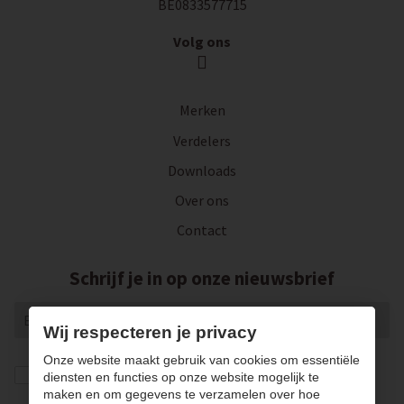
BE0833577715
Volg ons
Merken
Verdelers
Downloads
Over ons
Contact
Schrijf je in op onze nieuwsbrief
Wij respecteren je privacy
Onze website maakt gebruik van cookies om essentiële
Ik geef de toestemming om mijn gegevens te
diensten en functies op onze website mogelijk te
bewaren en verwerken zoals aangegeven in onze
maken en om gegevens te verzamelen over hoe
privacy statement
. *