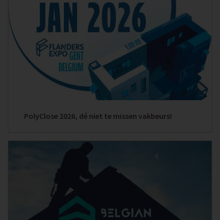
PolyClose 2026, dé niet te missen vakbeurs!