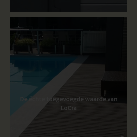
De échte toegevoegde waarde van
LoCra