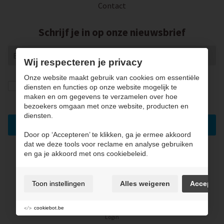
Contact
Schrijf je in op onze nieuwsbrief
Wij respecteren je privacy
Onze website maakt gebruik van cookies om essentiële
Ik geef de toestemming om mijn gegevens te
diensten en functies op onze website mogelijk te
bewaren en verwerken zoals aangegeven in onze
maken en om gegevens te verzamelen over hoe
privacy statement
. *
bezoekers omgaan met onze website, producten en
diensten.
Inschrijven
Door op ‘Accepteren’ te klikken, ga je ermee akkoord
dat we deze tools voor reclame en analyse gebruiken
en ga je akkoord met ons cookiebeleid.
Gebruiksvoorwaarden & privacybeleid
Cookie policy
Toon instellingen
Alles weigeren
Accepter
Cookie voorkeuren
Sitemap
cookiebot.be
Login