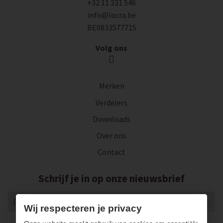
+32 11 231 546
info@locra.be
BE0833577715
Volg ons
Merken
Verdelers
Downloads
Over ons
Contact
Schrijf je in op onze nieuwsbrief
Wij respecteren je privacy