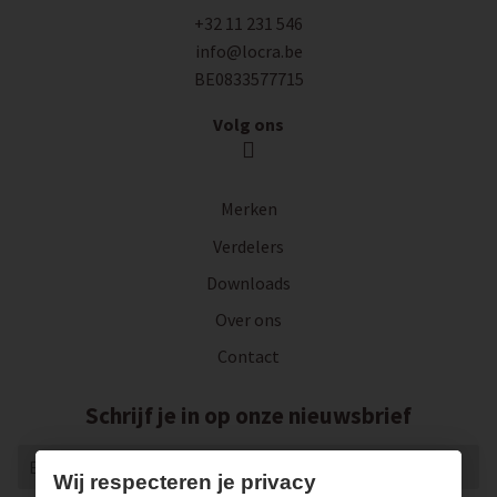
+32 11 231 546
info@locra.be
BE0833577715
Volg ons
Merken
Verdelers
Downloads
Over ons
Contact
Schrijf je in op onze nieuwsbrief
Wij respecteren je privacy